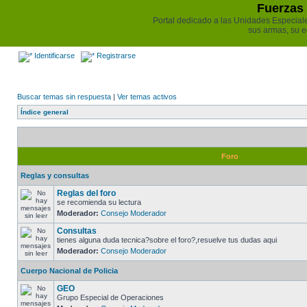
Fuerzas 
Portal dedicado a las Unidades Especiales 
sus armas, su e
Identificarse
Registrarse
Buscar temas sin respuesta
|
Ver temas activos
Índice general
Foro
Reglas y consultas
Reglas del foro
se recomienda su lectura
Moderador:
Consejo Moderador
Consultas
tienes alguna duda tecnica?sobre el foro?,resuelve tus dudas aqui
Moderador:
Consejo Moderador
Cuerpo Nacional de Policia
GEO
Grupo Especial de Operaciones