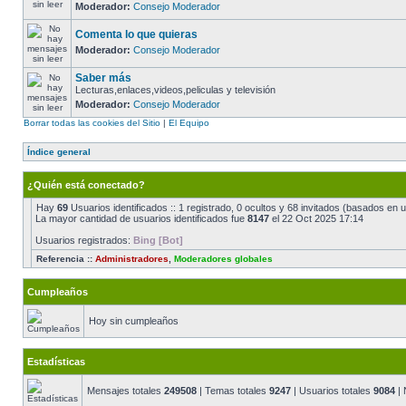
Moderador:
Consejo Moderador
Comenta lo que quieras
Moderador:
Consejo Moderador
Saber más
Lecturas,enlaces,videos,peliculas y televisión
Moderador:
Consejo Moderador
Borrar todas las cookies del Sitio
|
El Equipo
Índice general
¿Quién está conectado?
Hay
69
Usuarios identificados :: 1 registrado, 0 ocultos y 68 invitados (basados en 
La mayor cantidad de usuarios identificados fue
8147
el 22 Oct 2025 17:14
Usuarios registrados:
Bing [Bot]
Referencia ::
Administradores
,
Moderadores globales
Cumpleaños
Hoy sin cumpleaños
Estadísticas
Mensajes totales
249508
| Temas totales
9247
| Usuarios totales
9084
| 