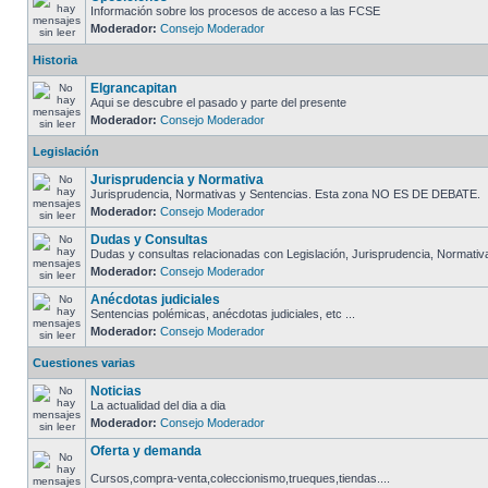
Información sobre los procesos de acceso a las FCSE
Moderador:
Consejo Moderador
Historia
Elgrancapitan
Aqui se descubre el pasado y parte del presente
Moderador:
Consejo Moderador
Legislación
Jurisprudencia y Normativa
Jurisprudencia, Normativas y Sentencias. Esta zona NO ES DE DEBATE.
Moderador:
Consejo Moderador
Dudas y Consultas
Dudas y consultas relacionadas con Legislación, Jurisprudencia, Normativa.
Moderador:
Consejo Moderador
Anécdotas judiciales
Sentencias polémicas, anécdotas judiciales, etc ...
Moderador:
Consejo Moderador
Cuestiones varias
Noticias
La actualidad del dia a dia
Moderador:
Consejo Moderador
Oferta y demanda
Cursos,compra-venta,coleccionismo,trueques,tiendas....