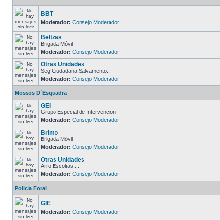
BBT
Moderador:
Consejo Moderador
Beltzas
Brigada Móvil
Moderador:
Consejo Moderador
Otras Unidades
Seg.Ciudadana,Salvamento...
Moderador:
Consejo Moderador
Mossos D´Esquadra
GEI
Grupo Especial de Intervención
Moderador:
Consejo Moderador
Brimo
Brigada Móvil
Moderador:
Consejo Moderador
Otras Unidades
Arro,Escoltas....
Moderador:
Consejo Moderador
Policia Foral
GIE
Moderador:
Consejo Moderador