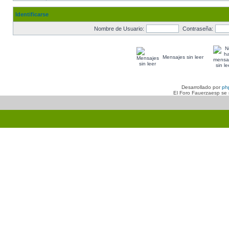
Identificarse
Nombre de Usuario:
Contraseña:
Mensajes sin leer
Desarrollado por
ph
El Foro Fauerzaesp se n