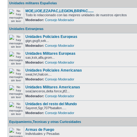
Unidades militares Españolas
MOE,UOE,EZAPAC,LEGION,BRIPAC......
Todo lo relaccionado con las mejores unidades de nuestros ejercitos
Moderador:
Consejo Moderador
Unidades Extranjeras
Unidades Policiales Europeas
gign,gsg9,sek...
Moderador:
Consejo Moderador
Unidades Militares Europeas
sas,ksk,alfa,grom...
Moderador:
Consejo Moderador
Unidades Policiales Americanas
swat,hrt,halcon....
Moderador:
Consejo Moderador
Unidades Militares Americanas
seal,lanceros,delta force,jtf2...
Moderador:
Consejo Moderador
Unidades del resto del Mundo
Sayeret,Sgr,707ºbatallon.....
Moderador:
Consejo Moderador
Equipamiento,Tecnicas y otras Curiosidades
Armas de Fuego
Individuales y Pesadas