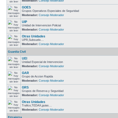
Moderador:
Consejo Moderador
GOES
Grupos Operativos Especiales de Seguridad
Moderador:
Consejo Moderador
UIP
Unidad de Intervencion Policial
Moderador:
Consejo Moderador
Otras Unidades
UPR,Subsuelo....
Moderador:
Consejo Moderador
Guardia Civil
UEI
Unidad Especial de Intervencion
Moderador:
Consejo Moderador
GAR
Grupo de Accion Rapida
Moderador:
Consejo Moderador
GRS
Grupos de Reserva y Seguridad
Moderador:
Consejo Moderador
Otras Unidades
Trafico,TEDAX,guias....
Moderador:
Consejo Moderador
Ertzaintza