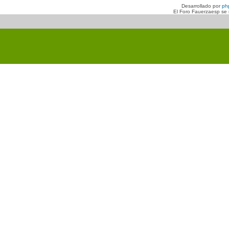
Desarrollado por
ph
El Foro Fauerzaesp se n