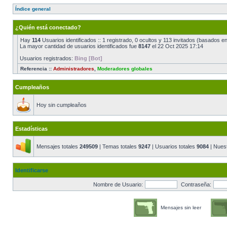
Índice general
¿Quién está conectado?
Hay
114
Usuarios identificados :: 1 registrado, 0 ocultos y 113 invitados (basados e
La mayor cantidad de usuarios identificados fue
8147
el 22 Oct 2025 17:14
Usuarios registrados:
Bing [Bot]
Referencia ::
Administradores
,
Moderadores globales
Cumpleaños
Hoy sin cumpleaños
Estadísticas
Mensajes totales
249509
| Temas totales
9247
| Usuarios totales
9084
| Nues
Identificarse
Nombre de Usuario:
Contraseña:
Mensajes sin leer