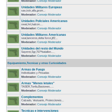
Moderador:
Consejo Moderador
Unidades Militares Europeas
sas,ksk,alfa,grom...
Moderador:
Consejo Moderador
Unidades Policiales Americanas
swat,hrt,halcon....
Moderador:
Consejo Moderador
Unidades Militares Americanas
seal,lanceros,delta force,jtf2...
Moderador:
Consejo Moderador
Unidades del resto del Mundo
Sayeret,Sgr,707ºbatallon.....
Moderador:
Consejo Moderador
Equipamiento,Tecnicas y otras Curiosidades
Armas de Fuego
Individuales y Pesadas
Moderador:
Consejo Moderador
Armas "Menos letales"
TASER,Tonfa,Bastones.....
Moderador:
Consejo Moderador
Complementos
Calzado, Vestuario, Protecciones...
Moderador:
Consejo Moderador
Tecnicas e intervenciones