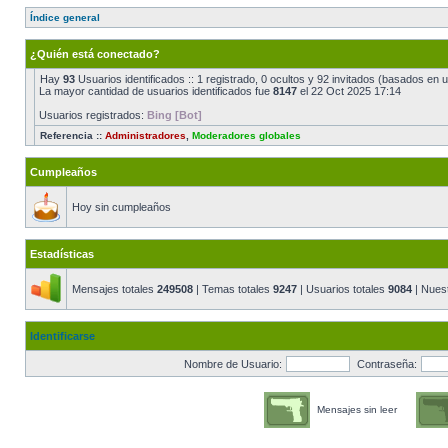
Índice general
¿Quién está conectado?
Hay
93
Usuarios identificados :: 1 registrado, 0 ocultos y 92 invitados (basados en 
La mayor cantidad de usuarios identificados fue
8147
el 22 Oct 2025 17:14
Usuarios registrados:
Bing [Bot]
Referencia ::
Administradores
,
Moderadores globales
Cumpleaños
Hoy sin cumpleaños
Estadísticas
Mensajes totales
249508
| Temas totales
9247
| Usuarios totales
9084
| Nues
Identificarse
Nombre de Usuario:
Contraseña:
Mensajes sin leer