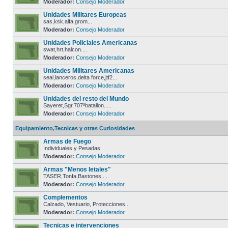
Moderador:
Consejo Moderador
Unidades Militares Europeas
sas,ksk,alfa,grom...
Moderador:
Consejo Moderador
Unidades Policiales Americanas
swat,hrt,halcon....
Moderador:
Consejo Moderador
Unidades Militares Americanas
seal,lanceros,delta force,jtf2...
Moderador:
Consejo Moderador
Unidades del resto del Mundo
Sayeret,Sgr,707ºbatallon.....
Moderador:
Consejo Moderador
Equipamiento,Tecnicas y otras Curiosidades
Armas de Fuego
Individuales y Pesadas
Moderador:
Consejo Moderador
Armas "Menos letales"
TASER,Tonfa,Bastones.....
Moderador:
Consejo Moderador
Complementos
Calzado, Vestuario, Protecciones...
Moderador:
Consejo Moderador
Tecnicas e intervenciones