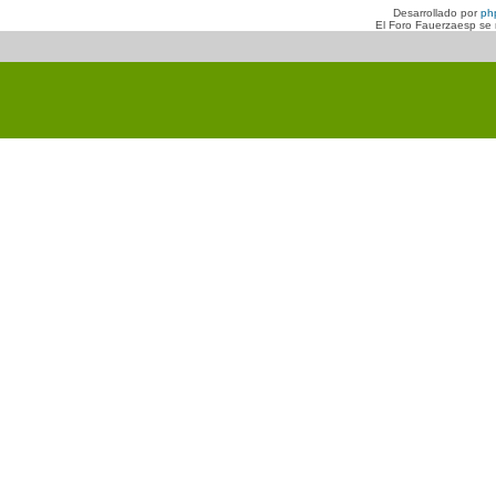
Desarrollado por
ph
El Foro Fauerzaesp se n