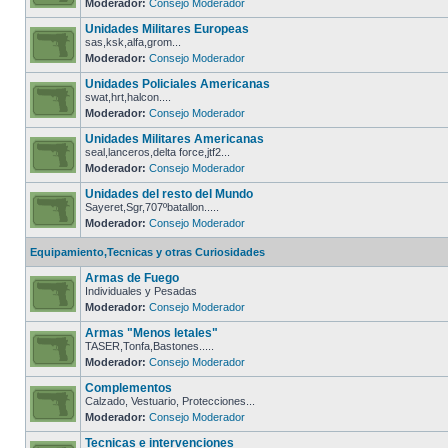
Moderador:
Consejo Moderador
Unidades Militares Europeas
sas,ksk,alfa,grom...
Moderador:
Consejo Moderador
Unidades Policiales Americanas
swat,hrt,halcon....
Moderador:
Consejo Moderador
Unidades Militares Americanas
seal,lanceros,delta force,jtf2...
Moderador:
Consejo Moderador
Unidades del resto del Mundo
Sayeret,Sgr,707ºbatallon.....
Moderador:
Consejo Moderador
Equipamiento,Tecnicas y otras Curiosidades
Armas de Fuego
Individuales y Pesadas
Moderador:
Consejo Moderador
Armas "Menos letales"
TASER,Tonfa,Bastones.....
Moderador:
Consejo Moderador
Complementos
Calzado, Vestuario, Protecciones...
Moderador:
Consejo Moderador
Tecnicas e intervenciones