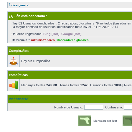
Índice general
¿Quién está conectado?
Hay
81
Usuarios identificados :: 2 registrados, 0 ocultos y 79 invitados (basados en
La mayor cantidad de usuarios identificados fue
8147
el 22 Oct 2025 17:14
Usuarios registrados:
Bing [Bot]
,
Google [Bot]
Referencia ::
Administradores
,
Moderadores globales
Cumpleaños
Hoy sin cumpleaños
Estadísticas
Mensajes totales
249508
| Temas totales
9247
| Usuarios totales
9084
| Nues
Identificarse
Nombre de Usuario:
Contraseña:
Mensajes sin leer