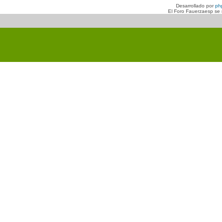
Desarrollado por
ph
El Foro Fauerzaesp se n