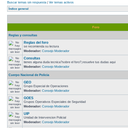
Buscar temas sin respuesta
|
Ver temas activos
Índice general
Foro
Reglas y consultas
Reglas del foro
se recomienda su lectura
Moderador:
Consejo Moderador
Consultas
tienes alguna duda tecnica?sobre el foro?,resuelve tus dudas aqui
Moderador:
Consejo Moderador
Cuerpo Nacional de Policia
GEO
Grupo Especial de Operaciones
Moderador:
Consejo Moderador
GOES
Grupos Operativos Especiales de Seguridad
Moderador:
Consejo Moderador
UIP
Unidad de Intervencion Policial
Moderador:
Consejo Moderador