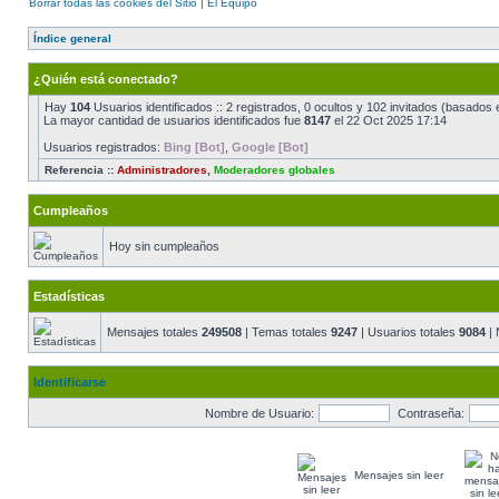
Borrar todas las cookies del Sitio
|
El Equipo
Índice general
¿Quién está conectado?
Hay
104
Usuarios identificados :: 2 registrados, 0 ocultos y 102 invitados (basados 
La mayor cantidad de usuarios identificados fue
8147
el 22 Oct 2025 17:14
Usuarios registrados:
Bing [Bot]
,
Google [Bot]
Referencia ::
Administradores
,
Moderadores globales
Cumpleaños
Hoy sin cumpleaños
Estadísticas
Mensajes totales
249508
| Temas totales
9247
| Usuarios totales
9084
| 
Identificarse
Nombre de Usuario:
Contraseña:
Mensajes sin leer