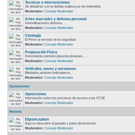
Tecnicas e intervenciones
Se debatiran con la debida sutileza,ya me entendeis.
Moderador:
Consejo Moderador
Artes marciales y defensa personal
Inmovilizaciones,defensa....
Moderador:
Consejo Moderador
Cinología
El Perro al servicio de la seguridad
Moderador:
Consejo Moderador
Preparación Fisica
Entremiento,nutrición,deportes,lesiones.....
Moderador:
Consejo Moderador
Vehículos, naves y aeronaves
Blindados,aviones,helicopteros...
Moderador:
Consejo Moderador
Oposiciones
Oposiciones
Información sobre los procesos de acceso a las FCSE
Moderador:
Consejo Moderador
Historia
Elgrancapitan
Aqui se descubre el pasado y parte del presente
Moderador:
Consejo Moderador