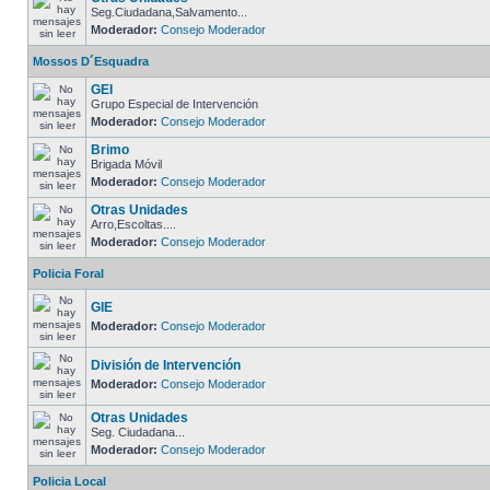
Seg.Ciudadana,Salvamento...
Moderador:
Consejo Moderador
Mossos D´Esquadra
GEI
Grupo Especial de Intervención
Moderador:
Consejo Moderador
Brimo
Brigada Móvil
Moderador:
Consejo Moderador
Otras Unidades
Arro,Escoltas....
Moderador:
Consejo Moderador
Policia Foral
GIE
Moderador:
Consejo Moderador
División de Intervención
Moderador:
Consejo Moderador
Otras Unidades
Seg. Ciudadana...
Moderador:
Consejo Moderador
Policia Local