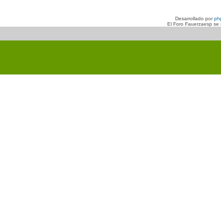
Desarrollado por
ph
El Foro Fauerzaesp se n