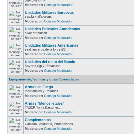
gign,gsg9,sek...
Moderador:
Consejo Moderador
Unidades Militares Europeas
sas,ksk,alfa,grom...
Moderador:
Consejo Moderador
Unidades Policiales Americanas
swat,hrt,halcon....
Moderador:
Consejo Moderador
Unidades Militares Americanas
seal,lanceros,delta force,jtf2...
Moderador:
Consejo Moderador
Unidades del resto del Mundo
Sayeret,Sgr,707ºbatallon.....
Moderador:
Consejo Moderador
Equipamiento,Tecnicas y otras Curiosidades
Armas de Fuego
Individuales y Pesadas
Moderador:
Consejo Moderador
Armas "Menos letales"
TASER,Tonfa,Bastones.....
Moderador:
Consejo Moderador
Complementos
Calzado, Vestuario, Protecciones...
Moderador:
Consejo Moderador