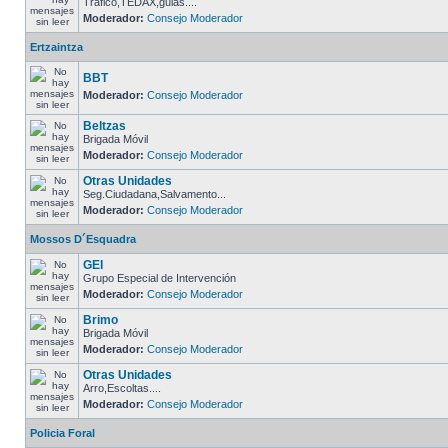
Trafico,TEDAX,guias....
Moderador:
Consejo Moderador
Ertzaintza
BBT
Moderador:
Consejo Moderador
Beltzas
Brigada Móvil
Moderador:
Consejo Moderador
Otras Unidades
Seg.Ciudadana,Salvamento...
Moderador:
Consejo Moderador
Mossos D´Esquadra
GEI
Grupo Especial de Intervención
Moderador:
Consejo Moderador
Brimo
Brigada Móvil
Moderador:
Consejo Moderador
Otras Unidades
Arro,Escoltas....
Moderador:
Consejo Moderador
Policia Foral