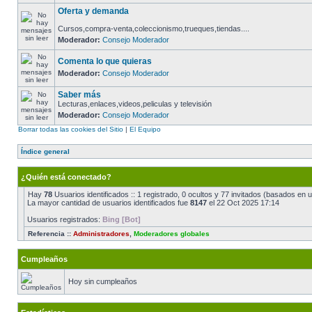
Oferta y demanda
Cursos,compra-venta,coleccionismo,trueques,tiendas....
Moderador:
Consejo Moderador
Comenta lo que quieras
Moderador:
Consejo Moderador
Saber más
Lecturas,enlaces,videos,peliculas y televisión
Moderador:
Consejo Moderador
Borrar todas las cookies del Sitio
|
El Equipo
Índice general
¿Quién está conectado?
Hay
78
Usuarios identificados :: 1 registrado, 0 ocultos y 77 invitados (basados en 
La mayor cantidad de usuarios identificados fue
8147
el 22 Oct 2025 17:14
Usuarios registrados:
Bing [Bot]
Referencia ::
Administradores
,
Moderadores globales
Cumpleaños
Hoy sin cumpleaños