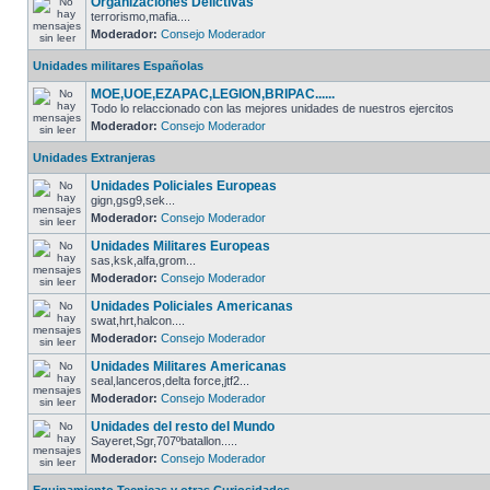
Organizaciones Delictivas
terrorismo,mafia....
Moderador:
Consejo Moderador
Unidades militares Españolas
MOE,UOE,EZAPAC,LEGION,BRIPAC......
Todo lo relaccionado con las mejores unidades de nuestros ejercitos
Moderador:
Consejo Moderador
Unidades Extranjeras
Unidades Policiales Europeas
gign,gsg9,sek...
Moderador:
Consejo Moderador
Unidades Militares Europeas
sas,ksk,alfa,grom...
Moderador:
Consejo Moderador
Unidades Policiales Americanas
swat,hrt,halcon....
Moderador:
Consejo Moderador
Unidades Militares Americanas
seal,lanceros,delta force,jtf2...
Moderador:
Consejo Moderador
Unidades del resto del Mundo
Sayeret,Sgr,707ºbatallon.....
Moderador:
Consejo Moderador