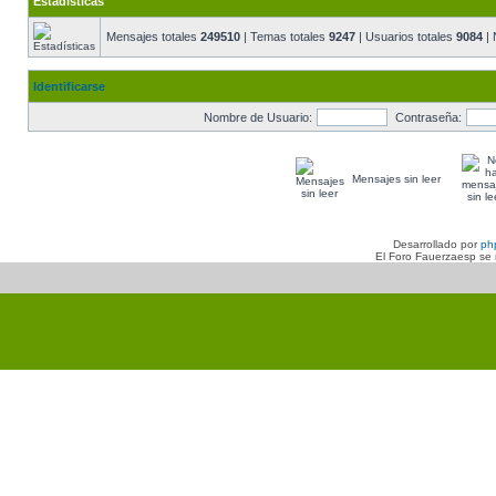
Estadísticas
Mensajes totales
249510
| Temas totales
9247
| Usuarios totales
9084
| 
Identificarse
Nombre de Usuario:
Contraseña:
Mensajes sin leer
Desarrollado por
ph
El Foro Fauerzaesp se n