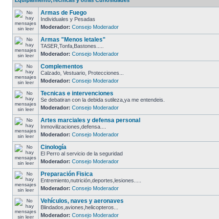
Equipamiento,Tecnicas y otras Curiosidades
Armas de Fuego
Individuales y Pesadas
Moderador:
Consejo Moderador
Armas "Menos letales"
TASER,Tonfa,Bastones.....
Moderador:
Consejo Moderador
Complementos
Calzado, Vestuario, Protecciones...
Moderador:
Consejo Moderador
Tecnicas e intervenciones
Se debatiran con la debida sutileza,ya me entendeis.
Moderador:
Consejo Moderador
Artes marciales y defensa personal
Inmovilizaciones,defensa....
Moderador:
Consejo Moderador
Cinología
El Perro al servicio de la seguridad
Moderador:
Consejo Moderador
Preparación Fisica
Entremiento,nutrición,deportes,lesiones.....
Moderador:
Consejo Moderador
Vehículos, naves y aeronaves
Blindados,aviones,helicopteros...
Moderador:
Consejo Moderador