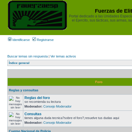
Fuerzas de Eli
Portal dedicado a las Unidades Especia
el Ejercito, sus tácticas, sus armas, s
Identificarse
Registrarse
Buscar temas sin respuesta
|
Ver temas activos
Índice general
Foro
Reglas y consultas
Reglas del foro
se recomienda su lectura
Moderador:
Consejo Moderador
Consultas
tienes alguna duda tecnica?sobre el foro?,resuelve tus dudas aqui
Moderador:
Consejo Moderador
Cuerpo Nacional de Policia