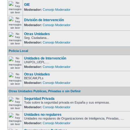
GIE
Moderador:
Consejo Moderador
División de Intervención
Moderador:
Consejo Moderador
Otras Unidades
Seg. Ciudadana...
Moderador:
Consejo Moderador
Policia Local
Unidades de Intervención
UNIPOL,UEPL.....
Moderador:
Consejo Moderador
Otras Unidades
BESCAM,PLs
Moderador:
Consejo Moderador
Otras Unidades Publicas, Privadas o sin Definir
Seguridad Privada
Todo sobre la seguridad privada en España y sus empresas.
Moderador:
Consejo Moderador
Unidades no regulares
Unidades no regulares de Organizaciones de Inteligencia, Privadas, ....
Moderador:
Consejo Moderador