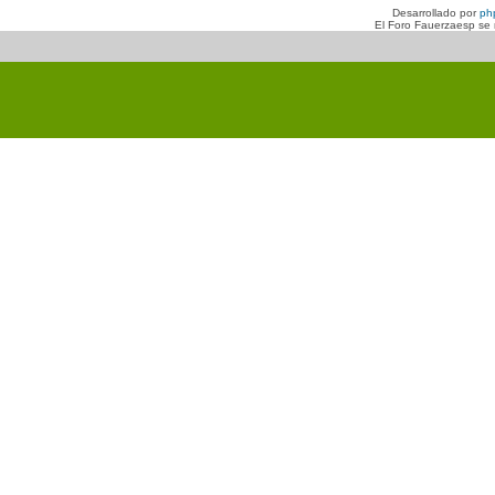
Desarrollado por
ph
El Foro Fauerzaesp se n