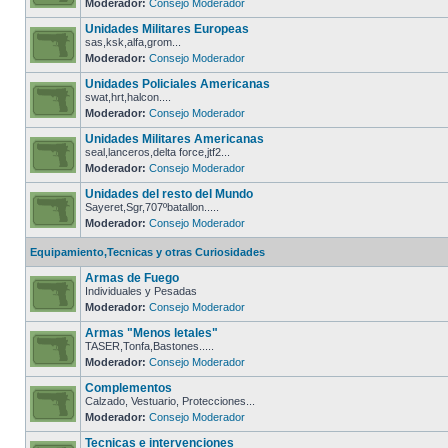
Moderador:
Consejo Moderador
Unidades Militares Europeas
sas,ksk,alfa,grom...
Moderador:
Consejo Moderador
Unidades Policiales Americanas
swat,hrt,halcon....
Moderador:
Consejo Moderador
Unidades Militares Americanas
seal,lanceros,delta force,jtf2...
Moderador:
Consejo Moderador
Unidades del resto del Mundo
Sayeret,Sgr,707ºbatallon.....
Moderador:
Consejo Moderador
Equipamiento,Tecnicas y otras Curiosidades
Armas de Fuego
Individuales y Pesadas
Moderador:
Consejo Moderador
Armas "Menos letales"
TASER,Tonfa,Bastones.....
Moderador:
Consejo Moderador
Complementos
Calzado, Vestuario, Protecciones...
Moderador:
Consejo Moderador
Tecnicas e intervenciones