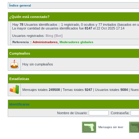
Índice general
¿Quién está conectado?
Hay
78
Usuarios identificados :: 1 registrado, 0 ocultos y 77 invitados (basados en 
La mayor cantidad de usuarios identificados fue
8147
el 22 Oct 2025 17:14
Usuarios registrados:
Bing [Bot]
Referencia ::
Administradores
,
Moderadores globales
Cumpleaños
Hoy sin cumpleaños
Estadísticas
Mensajes totales
249508
| Temas totales
9247
| Usuarios totales
9084
| Nues
Identificarse
Nombre de Usuario:
Contraseña:
Mensajes sin leer