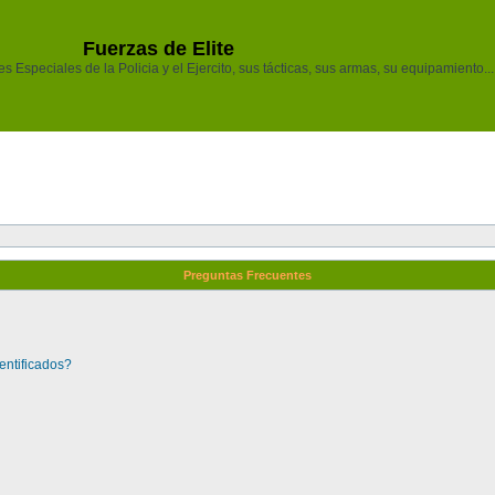
Fuerzas de Elite
 Especiales de la Policia y el Ejercito, sus tácticas, sus armas, su equipamiento...
Preguntas Frecuentes
entificados?