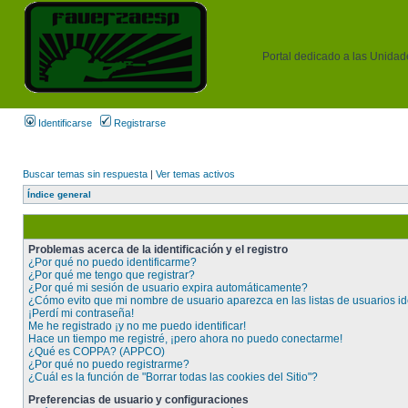
Portal dedicado a las Unidades
Identificarse
Registrarse
Buscar temas sin respuesta
|
Ver temas activos
Índice general
Problemas acerca de la identificación y el registro
¿Por qué no puedo identificarme?
¿Por qué me tengo que registrar?
¿Por qué mi sesión de usuario expira automáticamente?
¿Cómo evito que mi nombre de usuario aparezca en las listas de usuarios id
¡Perdí mi contraseña!
Me he registrado ¡y no me puedo identificar!
Hace un tiempo me registré, ¡pero ahora no puedo conectarme!
¿Qué es COPPA? (APPCO)
¿Por qué no puedo registrarme?
¿Cuál es la función de "Borrar todas las cookies del Sitio"?
Preferencias de usuario y configuraciones