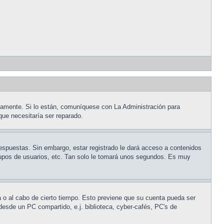
tamente. Si lo están, comuníquese con La Administración para
que necesitaría ser reparado.
respuestas. Sin embargo, estar registrado le dará acceso a contenidos
grupos de usuarios, etc. Tan solo le tomará unos segundos. Es muy
a o al cabo de cierto tiempo. Esto previene que su cuenta pueda ser
desde un PC compartido, e.j. biblioteca, cyber-cafés, PC's de