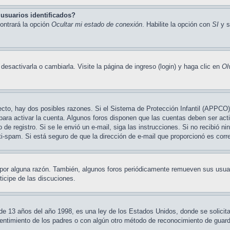
usuarios identificados?
ontrará la opción
Ocultar mi estado de conexión
. Habilite la opción con
SI
y s
sactivarla o cambiarla. Visite la página de ingreso (login) y haga clic en
Ol
ecto, hay dos posibles razones. Si el Sistema de Protección Infantil (APPCO) 
para activar la cuenta. Algunos foros disponen que las cuentas deben ser ac
so de registro. Si se le envió un e-mail, siga las instrucciones. Si no recibió 
nti-spam. Si está seguro de que la dirección de e-mail que proporcionó es cor
 por alguna razón. También, algunos foros periódicamente remueven sus usuar
ticipe de las discuciones.
3 años del año 1998, es una ley de los Estados Unidos, donde se solicita a 
nsentimiento de los padres o con algún otro método de reconocimiento de guardi