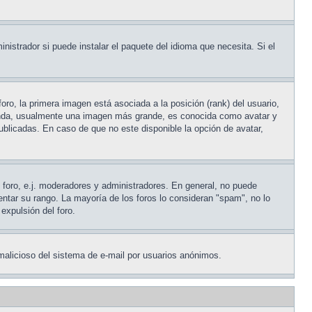
nistrador si puede instalar el paquete del idioma que necesita. Si el
ro, la primera imagen está asociada a la posición (rank) del usuario,
egunda, usualmente una imagen más grande, es conocida como avatar y
blicadas. En caso de que no este disponible la opción de avatar,
l foro, e.j. moderadores y administradores. En general, no puede
entar su rango. La mayoría de los foros lo consideran "spam", no lo
expulsión del foro.
o malicioso del sistema de e-mail por usuarios anónimos.