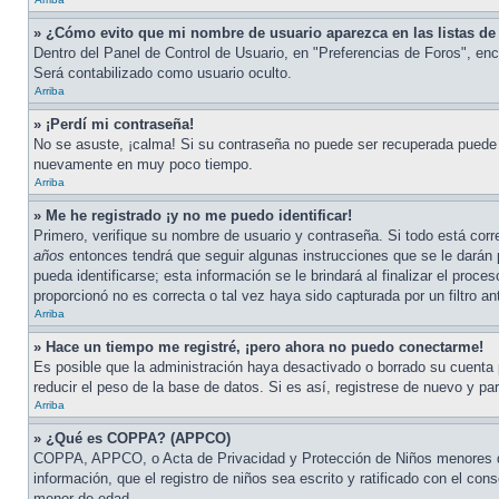
» ¿Cómo evito que mi nombre de usuario aparezca en las listas de 
Dentro del Panel de Control de Usuario, en "Preferencias de Foros", enc
Será contabilizado como usuario oculto.
Arriba
» ¡Perdí mi contraseña!
No se asuste, ¡calma! Si su contraseña no puede ser recuperada puede de
nuevamente en muy poco tiempo.
Arriba
» Me he registrado ¡y no me puedo identificar!
Primero, verifique su nombre de usuario y contraseña. Si todo está corr
años
entonces tendrá que seguir algunas instrucciones que se le darán 
pueda identificarse; esta información se le brindará al finalizar el proce
proporcionó no es correcta o tal vez haya sido capturada por un filtro a
Arriba
» Hace un tiempo me registré, ¡pero ahora no puedo conectarme!
Es posible que la administración haya desactivado o borrado su cuenta
reducir el peso de la base de datos. Si es así, registrese de nuevo y par
Arriba
» ¿Qué es COPPA? (APPCO)
COPPA, APPCO, o Acta de Privacidad y Protección de Niños menores de 1
información, que el registro de niños sea escrito y ratificado con el co
menor de edad.