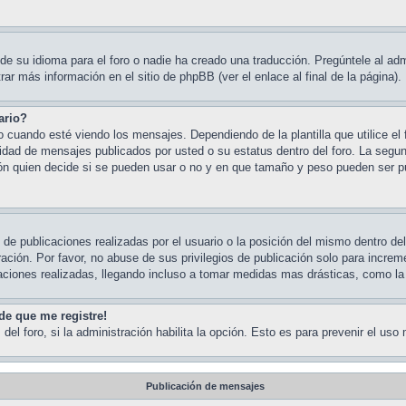
e su idioma para el foro o nadie ha creado una traducción. Pregúntele al admi
ar más información en el sitio de phpBB (ver el enlace al final de la página).
ario?
ando esté viendo los mensajes. Dependiendo de la plantilla que utilice el fo
ntidad de mensajes publicados por usted o su estatus dentro del foro. La s
ón quien decide si se pueden usar o no y en que tamaño y peso pueden ser pu
de publicaciones realizadas por el usuario o la posición del mismo dentro de
ción. Por favor, no abuse de sus privilegios de publicación solo para increm
aciones realizadas, llegando incluso a tomar medidas mas drásticas, como la 
de que me registre!
del foro, si la administración habilita la opción. Esto es para prevenir el us
Publicación de mensajes