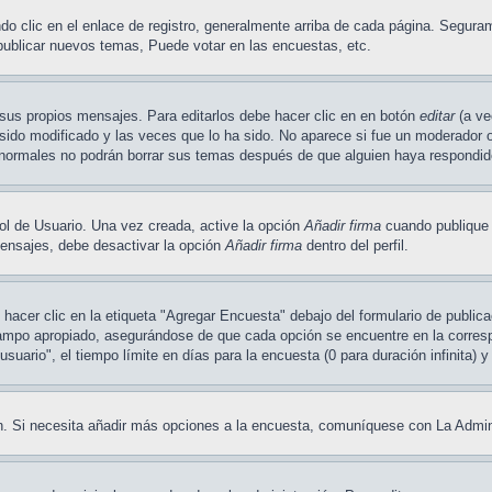
o clic en el enlace de registro, generalmente arriba de cada página. Seguram
publicar nuevos temas, Puede votar en las encuestas, etc.
sus propios mensajes. Para editarlos debe hacer clic en en botón
editar
(a ve
ido modificado y las veces que lo ha sido. No aparece si fue un moderador o 
os normales no podrán borrar sus temas después de que alguien haya respondi
ol de Usuario. Una vez creada, active la opción
Añadir firma
cuando publique 
 mensajes, debe desactivar la opción
Añadir firma
dentro del perfil.
acer clic en la etiqueta "Agregar Encuesta" debajo del formulario de publicac
campo apropiado, asegurándose de que cada opción se encuentre en la corresp
uario", el tiempo límite en días para la encuesta (0 para duración infinita) y
ión. Si necesita añadir más opciones a la encuesta, comuníquese con La Admin