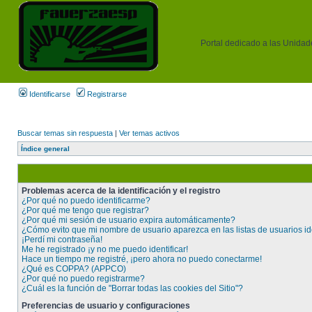
Portal dedicado a las Unidades
Identificarse
Registrarse
Buscar temas sin respuesta
|
Ver temas activos
Índice general
Problemas acerca de la identificación y el registro
¿Por qué no puedo identificarme?
¿Por qué me tengo que registrar?
¿Por qué mi sesión de usuario expira automáticamente?
¿Cómo evito que mi nombre de usuario aparezca en las listas de usuarios id
¡Perdí mi contraseña!
Me he registrado ¡y no me puedo identificar!
Hace un tiempo me registré, ¡pero ahora no puedo conectarme!
¿Qué es COPPA? (APPCO)
¿Por qué no puedo registrarme?
¿Cuál es la función de "Borrar todas las cookies del Sitio"?
Preferencias de usuario y configuraciones