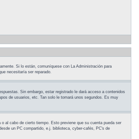
tamente. Si lo están, comuníquese con La Administración para
que necesitaría ser reparado.
respuestas. Sin embargo, estar registrado le dará acceso a contenidos
grupos de usuarios, etc. Tan solo le tomará unos segundos. Es muy
a o al cabo de cierto tiempo. Esto previene que su cuenta pueda ser
desde un PC compartido, e.j. biblioteca, cyber-cafés, PC's de