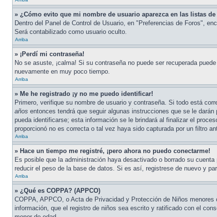
» ¿Cómo evito que mi nombre de usuario aparezca en las listas de 
Dentro del Panel de Control de Usuario, en "Preferencias de Foros", enc
Será contabilizado como usuario oculto.
Arriba
» ¡Perdí mi contraseña!
No se asuste, ¡calma! Si su contraseña no puede ser recuperada puede de
nuevamente en muy poco tiempo.
Arriba
» Me he registrado ¡y no me puedo identificar!
Primero, verifique su nombre de usuario y contraseña. Si todo está corr
años
entonces tendrá que seguir algunas instrucciones que se le darán 
pueda identificarse; esta información se le brindará al finalizar el proce
proporcionó no es correcta o tal vez haya sido capturada por un filtro a
Arriba
» Hace un tiempo me registré, ¡pero ahora no puedo conectarme!
Es posible que la administración haya desactivado o borrado su cuenta
reducir el peso de la base de datos. Si es así, registrese de nuevo y par
Arriba
» ¿Qué es COPPA? (APPCO)
COPPA, APPCO, o Acta de Privacidad y Protección de Niños menores de 1
información, que el registro de niños sea escrito y ratificado con el co
menor de edad.