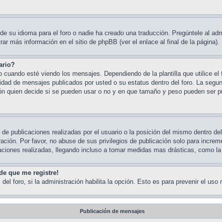
e su idioma para el foro o nadie ha creado una traducción. Pregúntele al admi
ar más información en el sitio de phpBB (ver el enlace al final de la página).
ario?
ando esté viendo los mensajes. Dependiendo de la plantilla que utilice el fo
ntidad de mensajes publicados por usted o su estatus dentro del foro. La s
ón quien decide si se pueden usar o no y en que tamaño y peso pueden ser pu
de publicaciones realizadas por el usuario o la posición del mismo dentro de
ción. Por favor, no abuse de sus privilegios de publicación solo para increm
aciones realizadas, llegando incluso a tomar medidas mas drásticas, como la 
de que me registre!
del foro, si la administración habilita la opción. Esto es para prevenir el us
Publicación de mensajes