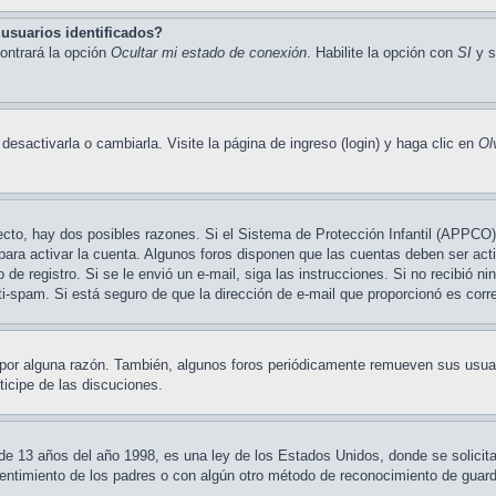
usuarios identificados?
ontrará la opción
Ocultar mi estado de conexión
. Habilite la opción con
SI
y s
sactivarla o cambiarla. Visite la página de ingreso (login) y haga clic en
Ol
ecto, hay dos posibles razones. Si el Sistema de Protección Infantil (APPCO) 
para activar la cuenta. Algunos foros disponen que las cuentas deben ser ac
so de registro. Si se le envió un e-mail, siga las instrucciones. Si no recibió 
nti-spam. Si está seguro de que la dirección de e-mail que proporcionó es cor
 por alguna razón. También, algunos foros periódicamente remueven sus usuar
ticipe de las discuciones.
3 años del año 1998, es una ley de los Estados Unidos, donde se solicita a 
nsentimiento de los padres o con algún otro método de reconocimiento de guardi