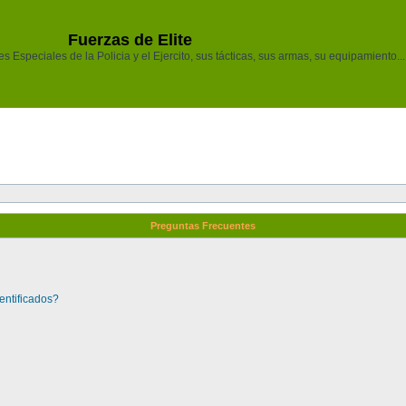
Fuerzas de Elite
 Especiales de la Policia y el Ejercito, sus tácticas, sus armas, su equipamiento...
Preguntas Frecuentes
entificados?