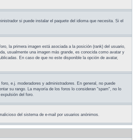
nistrador si puede instalar el paquete del idioma que necesita. Si el
ro, la primera imagen está asociada a la posición (rank) del usuario,
egunda, usualmente una imagen más grande, es conocida como avatar y
blicadas. En caso de que no este disponible la opción de avatar,
l foro, e.j. moderadores y administradores. En general, no puede
entar su rango. La mayoría de los foros lo consideran "spam", no lo
expulsión del foro.
o malicioso del sistema de e-mail por usuarios anónimos.