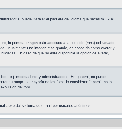
nistrador si puede instalar el paquete del idioma que necesita. Si el
ro, la primera imagen está asociada a la posición (rank) del usuario,
egunda, usualmente una imagen más grande, es conocida como avatar y
blicadas. En caso de que no este disponible la opción de avatar,
l foro, e.j. moderadores y administradores. En general, no puede
entar su rango. La mayoría de los foros lo consideran "spam", no lo
expulsión del foro.
o malicioso del sistema de e-mail por usuarios anónimos.