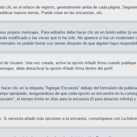
o clic en el enlace de registro, generalmente arriba de cada página. Seguram
publicar nuevos temas, Puede votar en las encuestas, etc.
sus propios mensajes. Para editarlos debe hacer clic en en botón
editar
(a ve
ido modificado y las veces que lo ha sido. No aparece si fue un moderador o 
os normales no podrán borrar sus temas después de que alguien haya respondi
ol de Usuario. Una vez creada, active la opción
Añadir firma
cuando publique 
 mensajes, debe desactivar la opción
Añadir firma
dentro del perfil.
acer clic en la etiqueta "Agregar Encuesta" debajo del formulario de publicac
campo apropiado, asegurándose de que cada opción se encuentre en la corresp
uario", el tiempo límite en días para la encuesta (0 para duración infinita) y
ión. Si necesita añadir más opciones a la encuesta, comuníquese con La Admin