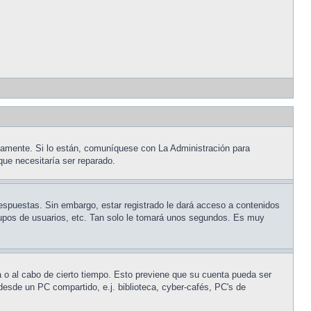
tamente. Si lo están, comuníquese con La Administración para
que necesitaría ser reparado.
respuestas. Sin embargo, estar registrado le dará acceso a contenidos
grupos de usuarios, etc. Tan solo le tomará unos segundos. Es muy
a o al cabo de cierto tiempo. Esto previene que su cuenta pueda ser
desde un PC compartido, e.j. biblioteca, cyber-cafés, PC's de