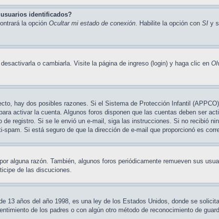
usuarios identificados?
ontrará la opción
Ocultar mi estado de conexión
. Habilite la opción con
SI
y s
sactivarla o cambiarla. Visite la página de ingreso (login) y haga clic en
Ol
ecto, hay dos posibles razones. Si el Sistema de Protección Infantil (APPCO) 
para activar la cuenta. Algunos foros disponen que las cuentas deben ser ac
so de registro. Si se le envió un e-mail, siga las instrucciones. Si no recibió 
nti-spam. Si está seguro de que la dirección de e-mail que proporcionó es cor
 por alguna razón. También, algunos foros periódicamente remueven sus usuar
ticipe de las discuciones.
3 años del año 1998, es una ley de los Estados Unidos, donde se solicita a 
nsentimiento de los padres o con algún otro método de reconocimiento de guardi