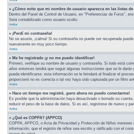
» ¿Cómo evito que mi nombre de usuario aparezca en las listas de 
Dentro del Panel de Control de Usuario, en "Preferencias de Foros", enc
Será contabilizado como usuario oculto.
Arriba
» ¡Perdí mi contraseña!
No se asuste, ¡calma! Si su contraseña no puede ser recuperada puede de
nuevamente en muy poco tiempo.
Arriba
» Me he registrado ¡y no me puedo identificar!
Primero, verifique su nombre de usuario y contraseña. Si todo está corr
años
entonces tendrá que seguir algunas instrucciones que se le darán 
pueda identificarse; esta información se le brindará al finalizar el proce
proporcionó no es correcta o tal vez haya sido capturada por un filtro a
Arriba
» Hace un tiempo me registré, ¡pero ahora no puedo conectarme!
Es posible que la administración haya desactivado o borrado su cuenta
reducir el peso de la base de datos. Si es así, registrese de nuevo y par
Arriba
» ¿Qué es COPPA? (APPCO)
COPPA, APPCO, o Acta de Privacidad y Protección de Niños menores de 1
información, que el registro de niños sea escrito y ratificado con el co
menor de edad.