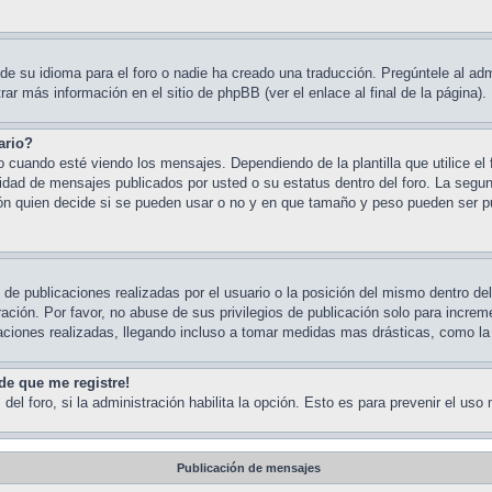
e su idioma para el foro o nadie ha creado una traducción. Pregúntele al admi
ar más información en el sitio de phpBB (ver el enlace al final de la página).
ario?
ando esté viendo los mensajes. Dependiendo de la plantilla que utilice el fo
ntidad de mensajes publicados por usted o su estatus dentro del foro. La s
ón quien decide si se pueden usar o no y en que tamaño y peso pueden ser pu
de publicaciones realizadas por el usuario o la posición del mismo dentro de
ción. Por favor, no abuse de sus privilegios de publicación solo para increm
aciones realizadas, llegando incluso a tomar medidas mas drásticas, como la 
de que me registre!
del foro, si la administración habilita la opción. Esto es para prevenir el us
Publicación de mensajes