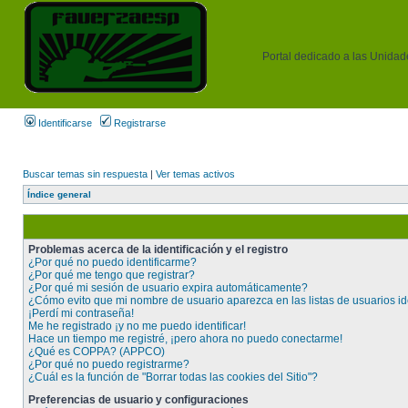
Portal dedicado a las Unidades
Identificarse
Registrarse
Buscar temas sin respuesta
|
Ver temas activos
Índice general
Problemas acerca de la identificación y el registro
¿Por qué no puedo identificarme?
¿Por qué me tengo que registrar?
¿Por qué mi sesión de usuario expira automáticamente?
¿Cómo evito que mi nombre de usuario aparezca en las listas de usuarios id
¡Perdí mi contraseña!
Me he registrado ¡y no me puedo identificar!
Hace un tiempo me registré, ¡pero ahora no puedo conectarme!
¿Qué es COPPA? (APPCO)
¿Por qué no puedo registrarme?
¿Cuál es la función de "Borrar todas las cookies del Sitio"?
Preferencias de usuario y configuraciones