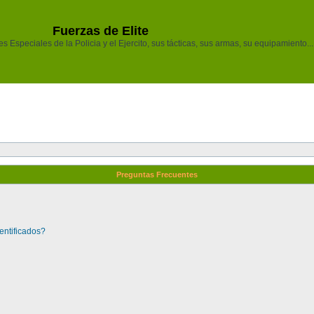
Fuerzas de Elite
 Especiales de la Policia y el Ejercito, sus tácticas, sus armas, su equipamiento...
Preguntas Frecuentes
entificados?