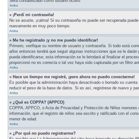
Será contabilizado como usuario oculto.
Arriba
» ¡Perdí mi contraseña!
No se asuste, ¡calma! Si su contraseña no puede ser recuperada puede de
nuevamente en muy poco tiempo.
Arriba
» Me he registrado ¡y no me puedo identificar!
Primero, verifique su nombre de usuario y contraseña. Si todo está corr
años
entonces tendrá que seguir algunas instrucciones que se le darán 
pueda identificarse; esta información se le brindará al finalizar el proce
proporcionó no es correcta o tal vez haya sido capturada por un filtro a
Arriba
» Hace un tiempo me registré, ¡pero ahora no puedo conectarme!
Es posible que la administración haya desactivado o borrado su cuenta
reducir el peso de la base de datos. Si es así, registrese de nuevo y par
Arriba
» ¿Qué es COPPA? (APPCO)
COPPA, APPCO, o Acta de Privacidad y Protección de Niños menores de 1
información, que el registro de niños sea escrito y ratificado con el co
menor de edad.
Arriba
» ¿Por qué no puedo registrarme?
Es posible que La Administración del sitio haya baneado su dirección IP