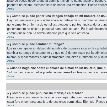
Esto se puede deber a que la administración no ha instalado el paquete d
paquete no existe, siéntase libre de hacer una traducción. Puede encontr
Arriba
» ¿Cómo se puede poner una imagen debajo de mi nombre de usu
Hay dos imágenes que pueden aparecer debajo de su nombre de usuario cu
generalmente en forma de estrellas, bloques o puntos, indicando la ca
generalmente es única o personal para cada usuario. Es la administraci
comuníquese con La Administración para que sea activada.
Arriba
» ¿Cómo se puede cambiar mi rango?
Los rangos aparecen debajo del nombre de usuario e indican la cantidad 
cambiar su rango directamente ya que está determinado por la administra
toleran, y moderadores o administradores reducirán el número de public
Arriba
» Cuando hago clic sobre el enlace de e-mail de un usuario, ¡me pi
Solo usuarios registrados pueden enviar e-mail a otros usuarios a través 
Arriba
» ¿Cómo se puede publicar un mensaje en el foro?
Para publicar un nuevo tema en el foro regístrate como miembro, haciend
cada foro encontrará una lista de acciones permitidas. Ejemplo: Puede 
Arriba