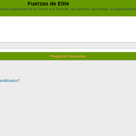
Fuerzas de Elite
des Especiales de la Policia y el Ejercito, sus tácticas, sus armas, su equipamiento
Preguntas Frecuentes
entificados?