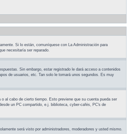
tamente. Si lo están, comuníquese con La Administración para
que necesitaría ser reparado.
respuestas. Sin embargo, estar registrado le dará acceso a contenidos
grupos de usuarios, etc. Tan solo le tomará unos segundos. Es muy
a o al cabo de cierto tiempo. Esto previene que su cuenta pueda ser
desde un PC compartido, e.j. biblioteca, cyber-cafés, PC's de
olamente será visto por administradores, moderadores y usted mismo.