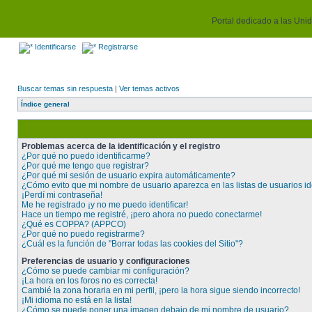
Portal dedicado a las Unida
Identificarse
Registrarse
Buscar temas sin respuesta
|
Ver temas activos
Índice general
Problemas acerca de la identificación y el registro
¿Por qué no puedo identificarme?
¿Por qué me tengo que registrar?
¿Por qué mi sesión de usuario expira automáticamente?
¿Cómo evito que mi nombre de usuario aparezca en las listas de usuarios id
¡Perdí mi contraseña!
Me he registrado ¡y no me puedo identificar!
Hace un tiempo me registré, ¡pero ahora no puedo conectarme!
¿Qué es COPPA? (APPCO)
¿Por qué no puedo registrarme?
¿Cuál es la función de "Borrar todas las cookies del Sitio"?
Preferencias de usuario y configuraciones
¿Cómo se puede cambiar mi configuración?
¡La hora en los foros no es correcta!
Cambié la zona horaria en mi perfil, ¡pero la hora sigue siendo incorrecto!
¡Mi idioma no está en la lista!
¿Cómo se puede poner una imagen debajo de mi nombre de usuario?