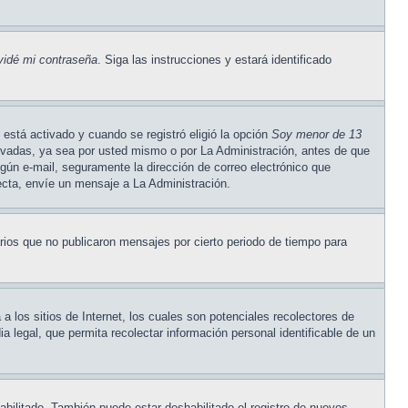
vidé mi contraseña
. Siga las instrucciones y estará identificado
está activado y cuando se registró eligió la opción
Soy menor de 13
tivadas, ya sea por usted mismo o por La Administración, antes de que
ningún e-mail, seguramente la dirección de correo electrónico que
recta, envíe un mensaje a La Administración.
ios que no publicaron mensajes por cierto periodo de tiempo para
los sitios de Internet, los cuales son potenciales recolectores de
a legal, que permita recolectar información personal identificable de un
abilitado. También puede estar deshabilitado el registro de nuevos