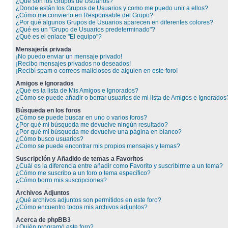
¿Qué son los Grupos de Usuarios?
¿Donde están los Grupos de Usuarios y como me puedo unir a ellos?
¿Cómo me convierto en Responsable del Grupo?
¿Por qué algunos Grupos de Usuarios aparecen en diferentes colores?
¿Qué es un "Grupo de Usuarios predeterminado"?
¿Qué es el enlace "El equipo"?
Mensajería privada
¡No puedo enviar un mensaje privado!
¡Recibo mensajes privados no deseados!
¡Recibí spam o correos maliciosos de alguien en este foro!
Amigos e Ignorados
¿Qué es la lista de Mis Amigos e Ignorados?
¿Cómo se puede añadir o borrar usuarios de mi lista de Amigos e Ignorados
Búsqueda en los foros
¿Cómo se puede buscar en uno o varios foros?
¿Por qué mi búsqueda me devuelve ningún resultado?
¿Por qué mi búsqueda me devuelve una página en blanco?
¿Cómo busco usuarios?
¿Como se puede encontrar mis propios mensajes y temas?
Suscripción y Añadido de temas a Favoritos
¿Cuál es la diferencia entre añadir como Favorito y suscribirme a un tema?
¿Cómo me suscribo a un foro o tema específico?
¿Cómo borro mis suscripciones?
Archivos Adjuntos
¿Qué archivos adjuntos son permitidos en este foro?
¿Cómo encuentro todos mis archivos adjuntos?
Acerca de phpBB3
¿Quién programó este foro?