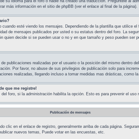
e su idioma para el foro o nadie ha creado una traducción. Pregúntele al admi
ar más información en el sitio de phpBB (ver el enlace al final de la página).
ario?
ando esté viendo los mensajes. Dependiendo de la plantilla que utilice el fo
ntidad de mensajes publicados por usted o su estatus dentro del foro. La s
ón quien decide si se pueden usar o no y en que tamaño y peso pueden ser pu
de publicaciones realizadas por el usuario o la posición del mismo dentro de
ción. Por favor, no abuse de sus privilegios de publicación solo para increm
aciones realizadas, llegando incluso a tomar medidas mas drásticas, como la 
de que me registre!
del foro, si la administración habilita la opción. Esto es para prevenir el us
Publicación de mensajes
o clic en el enlace de registro, generalmente arriba de cada página. Seguram
publicar nuevos temas, Puede votar en las encuestas, etc.