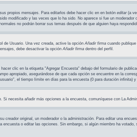
sus propios mensajes. Para editarlos debe hacer clic en en botón
editar
(a ve
ido modificado y las veces que lo ha sido. No aparece si fue un moderador o 
os normales no podrán borrar sus temas después de que alguien haya respondi
ol de Usuario. Una vez creada, active la opción
Añadir firma
cuando publique 
 mensajes, debe desactivar la opción
Añadir firma
dentro del perfil.
acer clic en la etiqueta "Agregar Encuesta" debajo del formulario de publicac
campo apropiado, asegurándose de que cada opción se encuentre en la corresp
uario", el tiempo límite en días para la encuesta (0 para duración infinita) y
ión. Si necesita añadir más opciones a la encuesta, comuníquese con La Admin
 creador original, un moderador o la administración. Para editar una encues
 la encuesta o editar las opciones. Sin embargo, si algún miembro ha votado, 