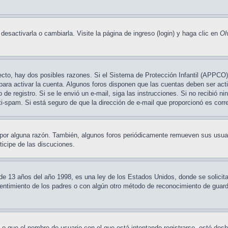
sactivarla o cambiarla. Visite la página de ingreso (login) y haga clic en
Ol
ecto, hay dos posibles razones. Si el Sistema de Protección Infantil (APPCO) 
para activar la cuenta. Algunos foros disponen que las cuentas deben ser ac
so de registro. Si se le envió un e-mail, siga las instrucciones. Si no recibió 
nti-spam. Si está seguro de que la dirección de e-mail que proporcionó es cor
 por alguna razón. También, algunos foros periódicamente remueven sus usuar
ticipe de las discuciones.
3 años del año 1998, es una ley de los Estados Unidos, donde se solicita a 
nsentimiento de los padres o con algún otro método de reconocimiento de guardi
 o que el nombre de usuario con el que está intentando registrarse, esté desh