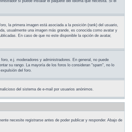
nistrador si puede instalar el paquete del idioma que necesita. Si el
ro, la primera imagen está asociada a la posición (rank) del usuario,
egunda, usualmente una imagen más grande, es conocida como avatar y
blicadas. En caso de que no este disponible la opción de avatar,
l foro, e.j. moderadores y administradores. En general, no puede
entar su rango. La mayoría de los foros lo consideran "spam", no lo
expulsión del foro.
o malicioso del sistema de e-mail por usuarios anónimos.
ente necesite registrarse antes de poder publicar y responder. Abajo de