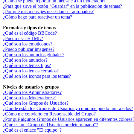
¿Cómo se puede reportar un mensaje a un moderador?
¿Para qué sirve el botón "Guardar" en la publicación de temas?
¿Por qué mis mensajes necesitan ser aprobados?
¿Cómo hago para reactivar un tema?
Formatos y tipos de temas
¿Qué es el código BBCode?
¿Puedo usar HTML?
¿Qué son los emoticonos?
¿Puedo publicar imagenes?
¿Qué son los anuncios globales?
¿Qué son los anuncios?
¿Qué son los temas fijos?
¿Qué son los temas cerrados?
¿Qué son los iconos para los temas?
Niveles de usuario y grupos
¿Qué son los Administradores?
¿Qué son los Moderadores?
¿Qué son los Grupos de Usuarios?
¿Donde están los Grupos de Usuarios y como me puedo unir a ellos?
¿Cómo me convierto en Responsable del Grupo?
¿Por qué algunos Grupos de Usuarios aparecen en diferentes colores
¿Qué es un "Grupo de Usuarios predeterminado"?
¿Qué es el enlace "El equipo"?