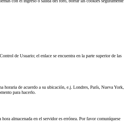
blemas con el ingreso o salida del foro, borrar las cookies seguramente
Control de Usuario; el enlace se encuentra en la parte superior de las
ona horaria de acuerdo a su ubicación, e.j. Londres, París, Nueva York,
omento para hacerlo.
s la hora almacenada en el servidor es errónea. Por favor comuníquese