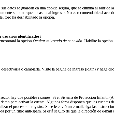
 sus datos se guardan en una cookie segura, que se elimina al salir de l
camente solo marque la casilla al ingresar. No es recomendable si accede
del foro ha deshabilitado la opción.
 usuarios identificados?
 encontrará la opción
Ocultar mi estado de conexión
. Habilite la opció
desactivarla o cambiarla. Visite la página de ingreso (login) y haga cli
rrecto, hay dos posibles razones. Si el Sistema de Protección Infantil 
 darán para activar la cuenta. Algunos foros disponen que las cuentas 
alizar el proceso de registro. Si se le envió un e-mail, siga las instrucc
ada por un filtro anti-spam. Si está seguro de que la dirección de e-mai