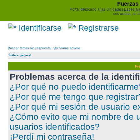
Fuerzas 
Portal dedicado a las Unidades Especiales 
sus armas, su e
Identificarse
Registrarse
Buscar temas sin respuesta
|
Ver temas activos
Índice general
Pr
Problemas acerca de la identifi
¿Por qué no puedo identificarme
¿Por qué me tengo que registrar
¿Por qué mi sesión de usuario e
¿Cómo evito que mi nombre de us
usuarios identificados?
¡Perdí mi contraseña!