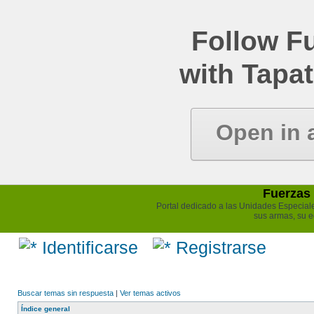
Follow Fu
with Tapat
Open in 
Fuerzas 
Portal dedicado a las Unidades Especiales 
sus armas, su e
Identificarse
Registrarse
Buscar temas sin respuesta
|
Ver temas activos
Índice general