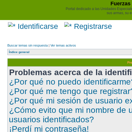
Fuerzas 
Portal dedicado a las Unidades Especiales 
sus armas, su e
Identificarse
Registrarse
Buscar temas sin respuesta
|
Ver temas activos
Índice general
Pr
Problemas acerca de la identifi
¿Por qué no puedo identificarme
¿Por qué me tengo que registrar
¿Por qué mi sesión de usuario e
¿Cómo evito que mi nombre de us
usuarios identificados?
¡Perdí mi contraseña!