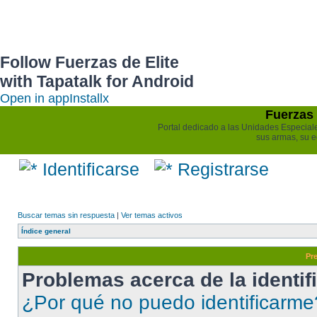
Follow Fuerzas de Elite
with Tapatalk for Android
Open in app
Install
x
Fuerzas 
Portal dedicado a las Unidades Especiales 
sus armas, su e
Identificarse
Registrarse
Buscar temas sin respuesta
|
Ver temas activos
Índice general
Pr
Problemas acerca de la identifi
¿Por qué no puedo identificarme