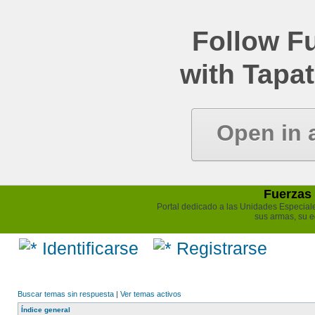
Follow Fu
with Tapat
Open in 
Fuerzas 
Portal dedicado a las Unidades Especiales 
sus armas, su e
Identificarse
Registrarse
Buscar temas sin respuesta
|
Ver temas activos
Índice general