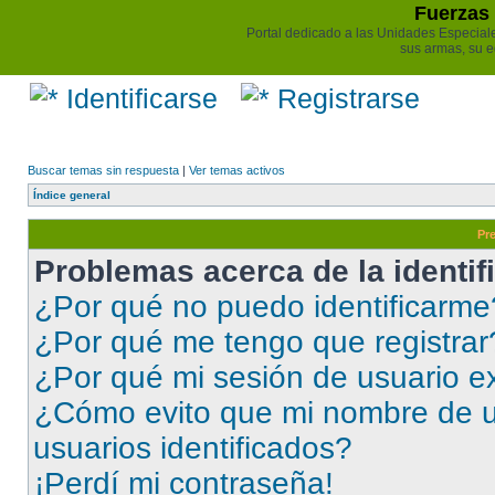
Fuerzas 
Portal dedicado a las Unidades Especiales 
sus armas, su e
Identificarse
Registrarse
Buscar temas sin respuesta
|
Ver temas activos
Índice general
Pr
Problemas acerca de la identifi
¿Por qué no puedo identificarme
¿Por qué me tengo que registrar
¿Por qué mi sesión de usuario e
¿Cómo evito que mi nombre de us
usuarios identificados?
¡Perdí mi contraseña!